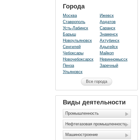
Города
Москва
Ижевск
Ставрополь
Ардатов
Усть-Лабинск
Саранск
Барыш
Знаменск
Новоульяновск
Ахтубинск
Сенгилей
Адыгейск
Чебоксары
Майкоп
Новочебоксарск
Невинномысск
Пенза
Заречный
Ульяновск
Все города
Виды деятельности
Промышленность
Нефтегазовая промышленность
Машиностроение