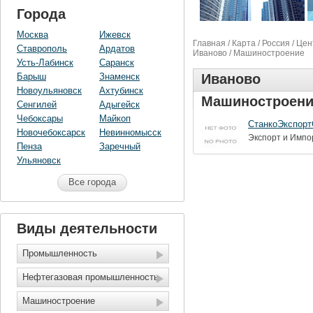
Города
Москва
Ижевск
Главная
/
Карта
/
Россия
/
Цен
Ставрополь
Ардатов
Иваново
/ Машиностроение
Усть-Лабинск
Саранск
Барыш
Знаменск
Иваново
Новоульяновск
Ахтубинск
Машиностроени
Сенгилей
Адыгейск
Чебоксары
Майкоп
СтанкоЭкспорт
Новочебоксарск
Невинномысск
Экспорт и Импо
Пенза
Заречный
Ульяновск
Все города
Виды деятельности
Промышленность
Нефтегазовая промышленность
Машиностроение