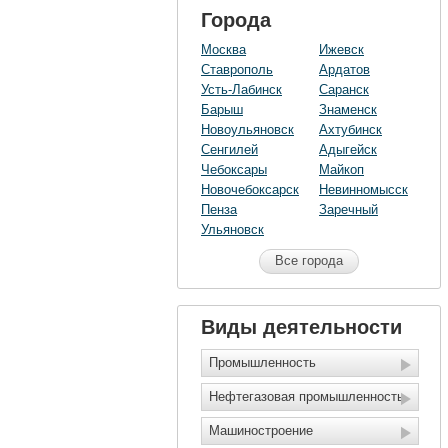
Города
Москва
Ижевск
Ставрополь
Ардатов
Усть-Лабинск
Саранск
Барыш
Знаменск
Новоульяновск
Ахтубинск
Сенгилей
Адыгейск
Чебоксары
Майкоп
Новочебоксарск
Невинномысск
Пенза
Заречный
Ульяновск
Все города
Виды деятельности
Промышленность
Нефтегазовая промышленность
Машиностроение