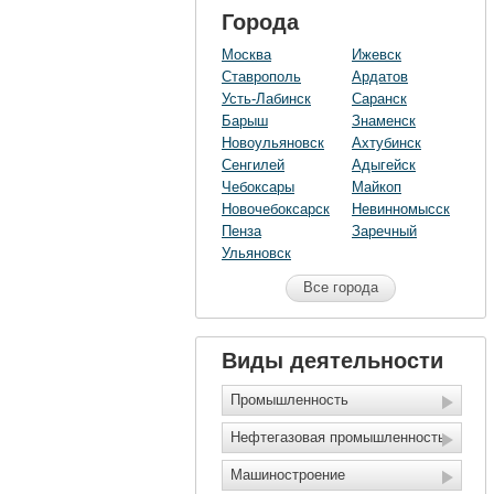
Города
Москва
Ижевск
Ставрополь
Ардатов
Усть-Лабинск
Саранск
Барыш
Знаменск
Новоульяновск
Ахтубинск
Сенгилей
Адыгейск
Чебоксары
Майкоп
Новочебоксарск
Невинномысск
Пенза
Заречный
Ульяновск
Все города
Виды деятельности
Промышленность
Нефтегазовая промышленность
Машиностроение