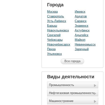
Города
Москва
Ижевск
Ставрополь
Ардатов
Усть-Лабинск
Саранск
Барыш
Знаменск
Новоульяновск
Ахтубинск
Сенгилей
Адыгейск
Чебоксары
Майкоп
Новочебоксарск
Невинномысск
Пенза
Заречный
Ульяновск
Все города
Виды деятельности
Промышленность
Нефтегазовая промышленность
Машиностроение