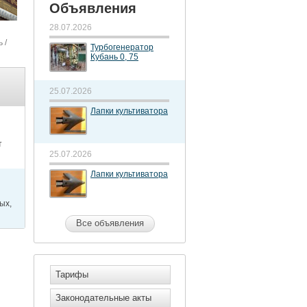
Объявления
28.07.2026
ь
/
Турбогенератор
Кубань 0, 75
25.07.2026
Лапки культиватора
т
25.07.2026
Лапки культиватора
ых,
Все объявления
Тарифы
Законодательные акты