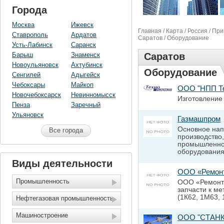
Города
Москва
Ижевск
Главная
/
Карта
/
Россия
/
При
Ставрополь
Ардатов
Саратов
/ Оборудование
Усть-Лабинск
Саранск
Барыш
Знаменск
Саратов
Новоульяновск
Ахтубинск
Оборудование
Сенгилей
Адыгейск
Чебоксары
Майкоп
ООО "НПП Те
Новочебоксарск
Невинномысск
Изготовление
Пенза
Заречный
Ульяновск
Газмашпром
Основное нап
Все города
производство,
промышленног
оборудования,
Виды деятельности
ООО «Ремонт
Промышленность
ООО «Ремонтн
запчасти к м
(1К62, 1М63, 
Нефтегазовая промышленность
Машиностроение
ООО "СТАН