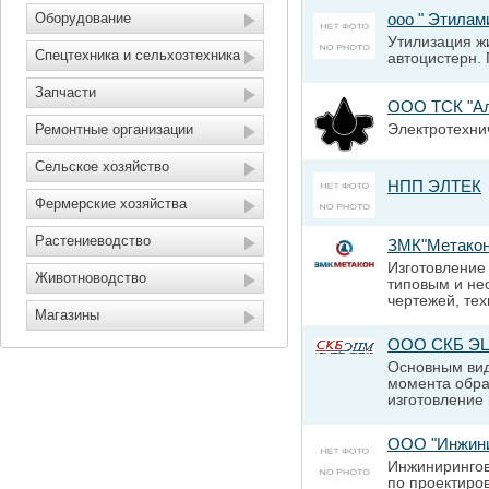
Оборудование
ооо " Этилам
Утилизация ж
Спецтехника и сельхозтехника
автоцистерн.
Запчасти
ООО ТСК "Ал
Ремонтные организации
Электротехни
Сельское хозяйство
НПП ЭЛТЕК
Фермерские хозяйства
Растениеводство
ЗМК"Метако
Изготовление
Животноводство
типовым и не
чертежей, тех
Магазины
ООО СКБ Э
Основным ви
момента образ
изготовление 
ООО "Инжини
Инжинирингов
по проектиро