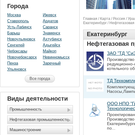
Города
Москва
Ижевск
Главная
/
Карта
/
Россия
/
Ура
Ставрополь
Ардатов
Екатеринбург
/ Нефтегазова
Усть-Лабинск
Саранск
Барыш
Знаменск
Екатеринбург
Новоульяновск
Ахтубинск
Нефтегазовая 
Сенгилей
Адыгейск
Чебоксары
Майкоп
ЗАО "ТД "Си
Новочебоксарск
Невинномысск
Производство
Пенза
Заречный
редукционно-
котельного о
Ульяновск
Все города
ТД Техкомпл
Комплектующи
Насосы,Лампы
Виды деятельности
ООО НПО "Гр
Технологичес
Промышленность
Проектирован
Производство
Нефтегазовая промышленность
Екатеринбург
по...
Машиностроение