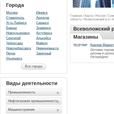
Города
Москва
Ижевск
Главная
/
Карта
/
Россия
/
Сев
Ставрополь
Ардатов
область
/
Всеволожский р-н
/ 
Усть-Лабинск
Саранск
Барыш
Знаменск
Всеволожский р
Новоульяновск
Ахтубинск
Магазины
Сенгилей
Адыгейск
Чебоксары
Майкоп
Крепеж-Маркет
Новочебоксарск
Невинномысск
Оптовая торгов
Пенза
Заречный
шпонки и шпоноч
Петербурге!
Ульяновск
Все города
Виды деятельности
Промышленность
Нефтегазовая промышленность
Машиностроение