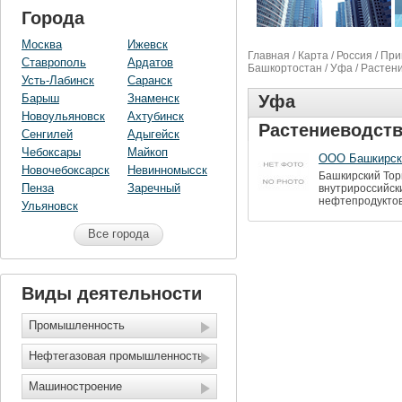
Города
Москва
Ижевск
Главная
/
Карта
/
Россия
/
При
Ставрополь
Ардатов
Башкортостан
/
Уфа
/ Растен
Усть-Лабинск
Саранск
Барыш
Знаменск
Уфа
Новоульяновск
Ахтубинск
Растениеводст
Сенгилей
Адыгейск
Чебоксары
Майкоп
ООО Башкирск
Новочебоксарск
Невинномысск
Башкирский Тор
Пенза
Заречный
внутрироссийск
нефтепродуктов
Ульяновск
Все города
Виды деятельности
Промышленность
Нефтегазовая промышленность
Машиностроение