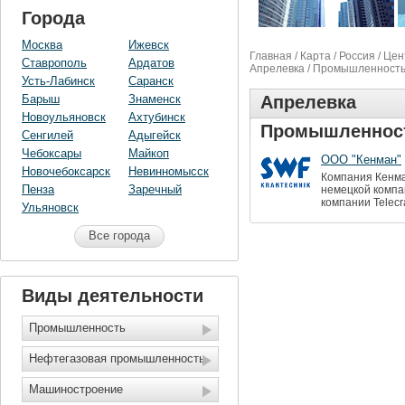
Города
Москва
Ижевск
Главная
/
Карта
/
Россия
/
Цен
Ставрополь
Ардатов
Апрелевка
/ Промышленност
Усть-Лабинск
Саранск
Барыш
Знаменск
Апрелевка
Новоульяновск
Ахтубинск
Промышленнос
Сенгилей
Адыгейск
Чебоксары
Майкоп
ООО "Кенман"
Новочебоксарск
Невинномысск
Компания Кенма
Пенза
Заречный
немецкой компа
компании Telecra
Ульяновск
Все города
Виды деятельности
Промышленность
Нефтегазовая промышленность
Машиностроение