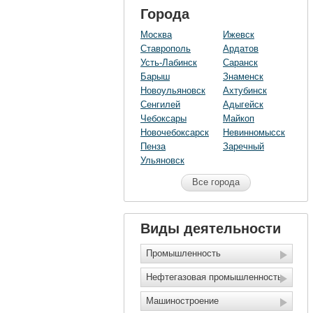
Города
Москва
Ижевск
Ставрополь
Ардатов
Усть-Лабинск
Саранск
Барыш
Знаменск
Новоульяновск
Ахтубинск
Сенгилей
Адыгейск
Чебоксары
Майкоп
Новочебоксарск
Невинномысск
Пенза
Заречный
Ульяновск
Все города
Виды деятельности
Промышленность
Нефтегазовая промышленность
Машиностроение