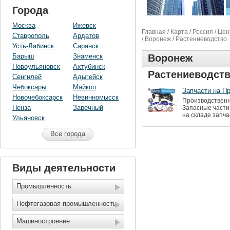
Города
Москва
Ижевск
Главная
/
Карта
/
Россия
/
Цен
Ставрополь
Ардатов
/
Воронеж
/ Растениеводство
Усть-Лабинск
Саранск
Барыш
Знаменск
Воронеж
Новоульяновск
Ахтубинск
Растениеводст
Сенгилей
Адыгейск
Чебоксары
Майкоп
Запчасти на П
Новочебоксарск
Невинномысск
Производственн
Пенза
Заречный
Запасные части
на складе запча
Ульяновск
Все города
Виды деятельности
Промышленность
Нефтегазовая промышленность
Машиностроение