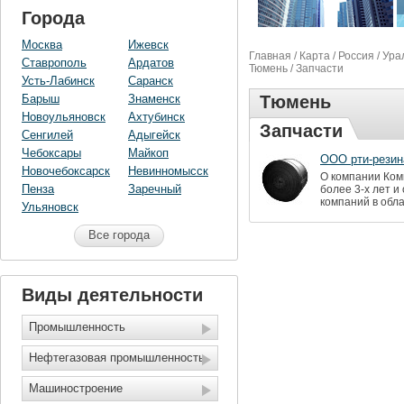
Города
Москва
Ижевск
Главная
/
Карта
/
Россия
/
Ура
Ставрополь
Ардатов
Тюмень
/ Запчасти
Усть-Лабинск
Саранск
Барыш
Знаменск
Тюмень
Новоульяновск
Ахтубинск
Запчасти
Сенгилей
Адыгейск
Чебоксары
Майкоп
ООО рти-резин
Новочебоксарск
Невинномысск
О компании Ком
Пенза
Заречный
более 3-х лет и
компаний в обла
Ульяновск
Все города
Виды деятельности
Промышленность
Нефтегазовая промышленность
Машиностроение