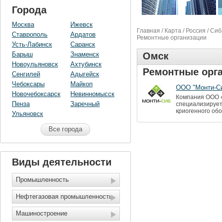
Города
Москва
Ижевск
Главная
/
Карта
/
Россия
/
Сиб
Ставрополь
Ардатов
Ремонтные организации
Усть-Лабинск
Саранск
Барыш
Знаменск
Омск
Новоульяновск
Ахтубинск
Ремонтные орг
Сенгилей
Адыгейск
Чебоксары
Майкоп
ООО "Монти-С
Новочебоксарск
Невинномысск
Компания ООО «
Пенза
Заречный
специализирует
криогенного об
Ульяновск
Все города
Виды деятельности
Промышленность
Нефтегазовая промышленность
Машиностроение