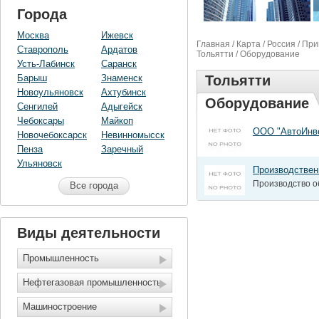
Города
Москва
Ижевск
Главная
/
Карта
/
Россия
/
При
Ставрополь
Ардатов
Тольятти
/ Оборудование
Усть-Лабинск
Саранск
Барыш
Знаменск
Тольятти
Новоульяновск
Ахтубинск
Оборудование
Сенгилей
Адыгейск
Чебоксары
Майкоп
ООО "АвтоИнв
Новочебоксарск
Невинномысск
Пенза
Заречный
Ульяновск
Производствен
Производство о
Все города
Виды деятельности
Промышленность
Нефтегазовая промышленность
Машиностроение