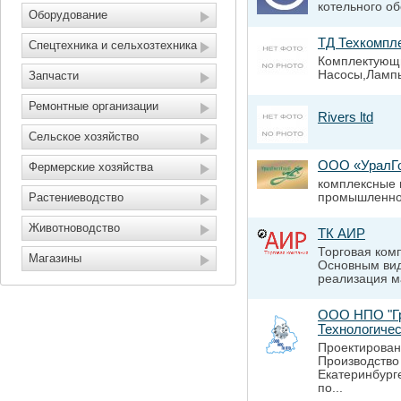
котельного о
Оборудование
ТД Техкомпл
Спецтехника и сельхозтехника
Комплектующи
Насосы,Лампы
Запчасти
Ремонтные организации
Rivers ltd
Сельское хозяйство
ООО «УралГ
Фермерские хозяйства
комплексные 
Растениеводство
промышленно
Животноводство
ТК АИР
Торговая ком
Магазины
Основным вид
реализация м
ООО НПО "Гр
Технологичес
Проектирован
Производство
Екатеринбург
по...