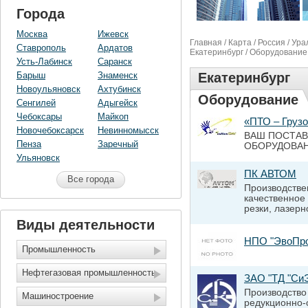
Города
Москва
Ижевск
Главная
/
Карта
/
Россия
/
Ура
Ставрополь
Ардатов
Екатеринбург
/ Оборудование
Усть-Лабинск
Саранск
Барыш
Знаменск
Екатеринбург
Новоульяновск
Ахтубинск
Оборудование
Сенгилей
Адыгейск
Чебоксары
Майкоп
«ПТО – Груз
Новочебоксарск
Невинномысск
ВАШ ПОСТА
Пенза
Заречный
ОБОРУДОВА
Ульяновск
ПК АВТОМ
Все города
Производстве
качественное
резки, лазерн
Виды деятельности
НПО "ЭвоПр
Промышленность
Нефтегазовая промышленность
ЗАО "ТД "Си
Производство
Машиностроение
редукционно-