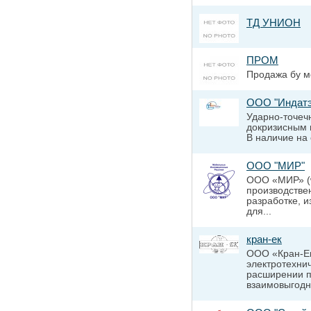
ТД УНИОН
ПРОМ
Продажа бу м
ООО "Индатэ
Ударно-точеч
докризисным 
В наличие на 
ООО "МИР"
ООО «МИР» (w
производстве
разработке, и
для...
кран-ек
ООО «Кран-Ек
электротехни
расширении п
взаимовыгодно