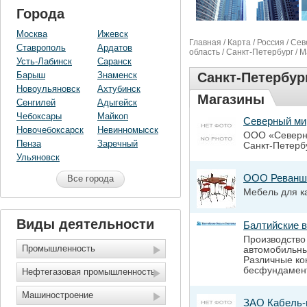
Города
Москва
Ижевск
Главная
/
Карта
/
Россия
/
Сев
Ставрополь
Ардатов
область
/
Санкт-Петербург
/ 
Усть-Лабинск
Саранск
Барыш
Знаменск
Санкт-Петербур
Новоульяновск
Ахтубинск
Магазины
Сенгилей
Адыгейск
Чебоксары
Майкоп
Северный ми
Новочебоксарск
Невинномысск
ООО «Северны
Пенза
Заречный
Санкт-Петерб
Ульяновск
ООО Реванш
Все города
Мебель для к
Виды деятельности
Балтийские 
Производство
Промышленность
автомобильны
Различные ко
бесфундамент
Нефтегазовая промышленность
Машиностроение
ЗАО Кабель-