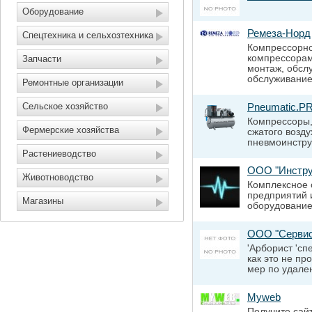
Оборудование
Ремеза-Норд
Спецтехника и сельхозтехника
Компрессорно
компрессорам
Запчасти
монтаж, обсл
обслуживание 
Ремонтные организации
Сельское хозяйство
Pneumatic.P
Компрессоры,
Фермерские хозяйства
сжатого возд
пневмоинстру
Растениеводство
ООО "Инстру
Животноводство
Комплексное
предприятий
Магазины
оборудование
OOO "Сервис
'Арборист 'сп
как это не пр
мер по удален
Myweb
Получите сайт