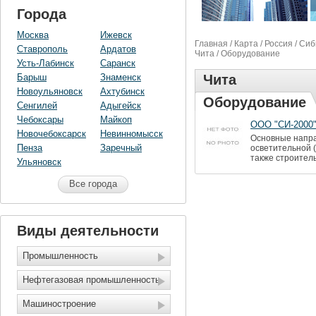
Города
Москва
Ижевск
Главная
/
Карта
/
Россия
/
Сиб
Ставрополь
Ардатов
Чита
/ Оборудование
Усть-Лабинск
Саранск
Барыш
Знаменск
Чита
Новоульяновск
Ахтубинск
Оборудование
Сенгилей
Адыгейск
Чебоксары
Майкоп
ООО "СИ-2000
Новочебоксарск
Невинномысск
Основные напра
Пенза
Заречный
осветительной 
также строитель
Ульяновск
Все города
Виды деятельности
Промышленность
Нефтегазовая промышленность
Машиностроение